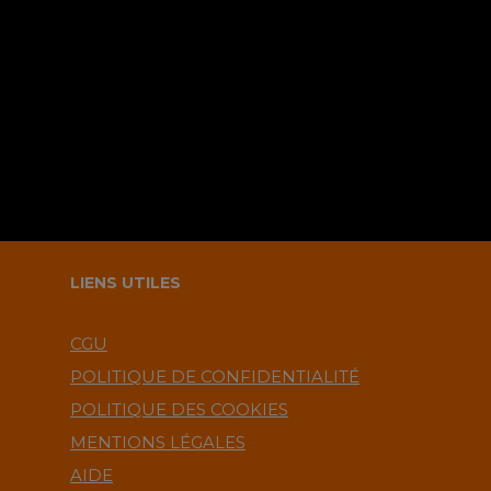
navigateur pour le prochain
commentaire ?.
LIENS UTILES
CGU
POLITIQUE DE CONFIDENTIALITÉ
POLITIQUE DES COOKIES
MENTIONS LÉGALES
AIDE