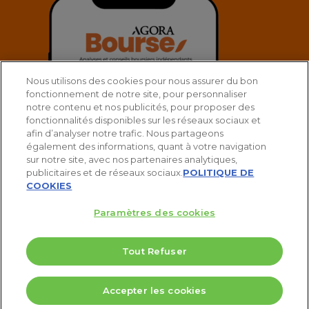
Nous utilisons des cookies pour nous assurer du bon
fonctionnement de notre site, pour personnaliser
notre contenu et nos publicités, pour proposer des
fonctionnalités disponibles sur les réseaux sociaux et
afin d’analyser notre trafic. Nous partageons
également des informations, quant à votre navigation
sur notre site, avec nos partenaires analytiques,
publicitaires et de réseaux sociaux.
POLITIQUE DE
COOKIES
Paramètres des cookies
© 2025 Agora Bourse
Tout Refuser
twitter
facebook
linkedin
youtube
spotify
5 Valeurs pour doubler votre PEA
Accepter les cookies
Télécharger