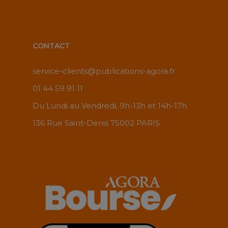
CONTACT
service-clients@publications-agora.fr
01 44 59 91 11
Du Lundi au Vendredi, 9h-13h et 14h-17h
136 Rue Saint-Denis 75002 PARIS