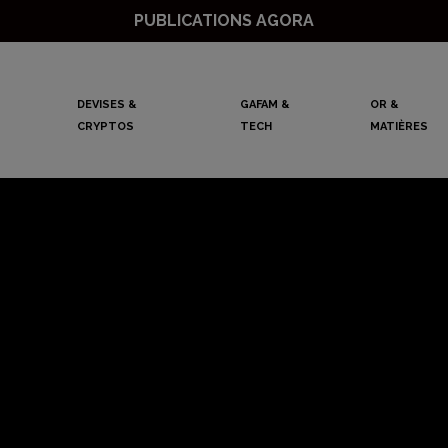
PUBLICATIONS AGORA
DEVISES &
GAFAM &
OR &
CRYPTOS
TECH
MATIÈRES
s, prenez garde à 
 la BCE qui vous l
Philippe Bechade
9 février 2022