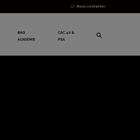
Nous contacter
BAQ
CAC 40 &
ACADÉMIE
PEA
Poutine !
e dit…