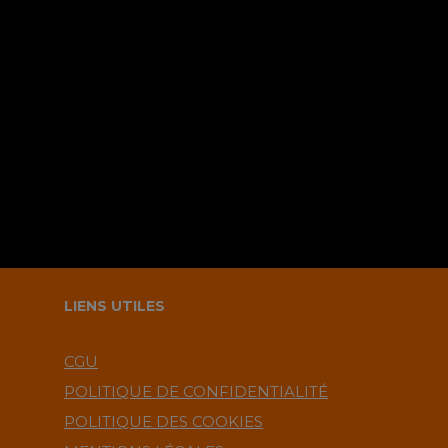
Sauvegarder mes infos sur le
navigateur pour le prochain
commentaire ?.
LIENS UTILES
CGU
POLITIQUE DE CONFIDENTIALITÉ
POLITIQUE DES COOKIES