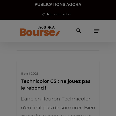
Skip
PUBLICATIONS AGORA
to
Nous contacter
main
Menu
content
HighTech
11 avril 2023
Technicolor CS : ne jouez pas
le rebond !
L’ancien fleuron Technicolor
n’en finit pas de sombrer. Bien