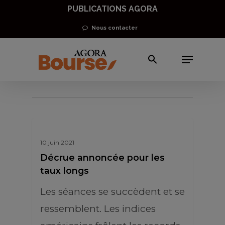
Skip
PUBLICATIONS AGORA
to
Nous contacter
main
Menu
content
Indices & Marchés
10 juin 2021
Décrue annoncée pour les
taux longs
Les séances se succèdent et se
ressemblent. Les indices