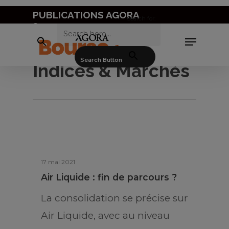
Skip
PUBLICATIONS AGORA
Search for:
to
Nous contacter
Menu
main
content
Search Button
Indices & Marchés
17 mai 2021
Air Liquide : fin de parcours ?
La consolidation se précise sur
Air Liquide, avec au niveau