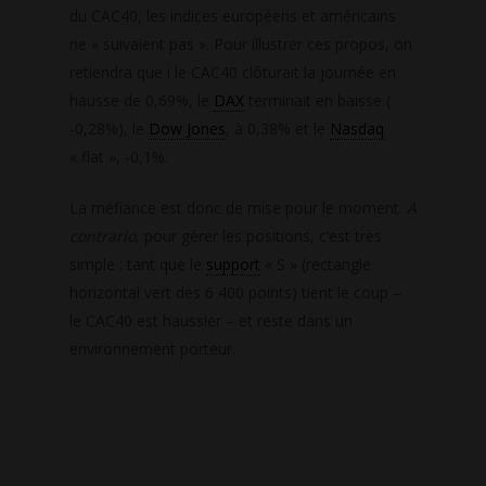
du CAC40, les indices européens et américains
ne « suivaient pas ». Pour illustrer ces propos, on
retiendra que i le CAC40 clôturait la journée en
hausse de 0,69%, le
DAX
terminait en baisse (
-0,28%), le
Dow Jones
, à 0,38% et le
Nasdaq
« flat », -0,1%.
La méfiance est donc de mise pour le moment.
A
contrario
, pour gérer les positions, c’est très
simple : tant que le
support
« S » (rectangle
horizontal vert des 6 400 points) tient le coup –
le CAC40 est haussier – et reste dans un
environnement porteur.