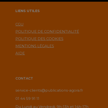
LIENS UTILES
CGU
POLITIQUE DE CONFIDENTIALITÉ
POLITIQUE DES COOKIES
MENTIONS LÉGALES
AIDE
CONTACT
service-clients@publications-agora.fr
01 44 59 91 11
Du Lundi au Vendredi, 9h-13h et 14h-17h