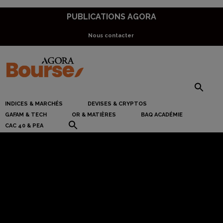
Skip
PUBLICATIONS AGORA
to
Nous contacter
main
content
En direct des marchés
INDICES & MARCHÉS
DEVISES & CRYPTOS
GAFAM & TECH
OR & MATIÈRES
BAQ ACADÉMIE
Le chômage
CAC 40 & PEA
hebdomadaire explose
début janvier (près de 1
million), Wall Street
reprend sa course aux
records