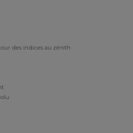
our des indices au zénith
nt
solu