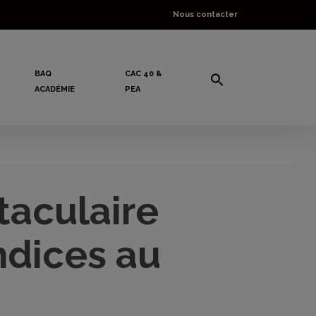
Nous contacter
BAQ
CAC 40 &
ACADÉMIE
PEA
taculaire
ndices au