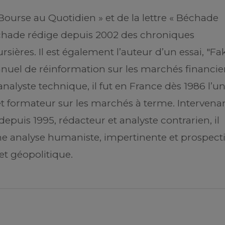
Bourse au Quotidien » et de la lettre « Béchade
échade rédige depuis 2002 des chroniques
ères. Il est également l’auteur d’un essai, "Fa
anuel de réinformation sur les marchés financier
analyste technique, il fut en France dès 1986 l’u
et formateur sur les marchés à terme. Intervena
epuis 1995, rédacteur et analyste contrarien, il
ne analyse humaniste, impertinente et prospect
et géopolitique.