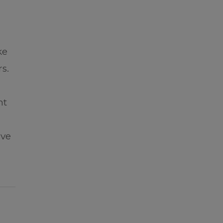
ke
s.
n
nt
ive