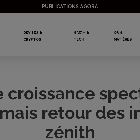
PUBLICATIONS AGORA
DEVISES &
GAFAM &
OR &
CRYPTOS
TECH
MATIÈRES
 croissance spec
mais retour des i
zénith