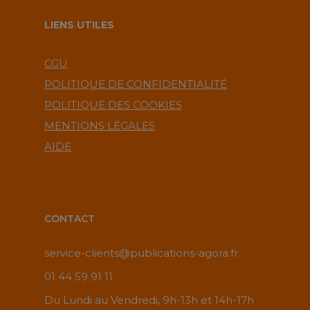
LIENS UTILES
CGU
POLITIQUE DE CONFIDENTIALITÉ
POLITIQUE DES COOKIES
MENTIONS LÉGALES
AIDE
CONTACT
service-clients@publications-agora.fr
01 44 59 91 11
Du Lundi au Vendredi, 9h-13h et 14h-17h