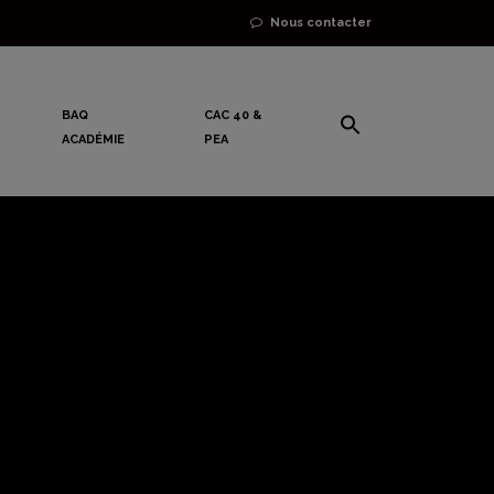
Nous contacter
BAQ
CAC 40 &
ACADÉMIE
PEA
our 2022 ?