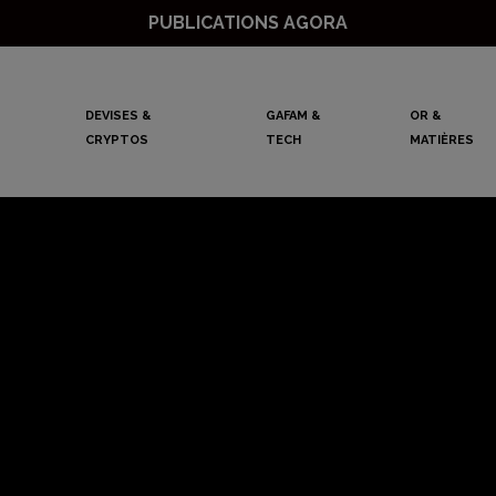
PUBLICATIONS AGORA
DEVISES &
GAFAM &
OR &
CRYPTOS
TECH
MATIÈRES
pérer dans ce c
marché ?
Slimane Himora
2 février 2023