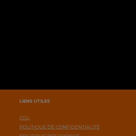
Sauvegarder mes infos sur le
navigateur pour le prochain
commentaire ?.
LIENS UTILES
CGU
POLITIQUE DE CONFIDENTIALITÉ