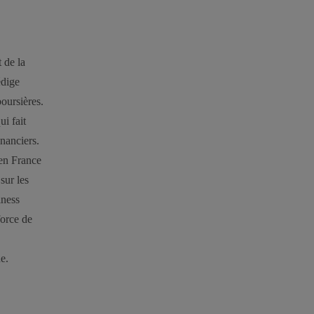
 de la
édige
oursières.
ui fait
nanciers.
 en France
sur les
iness
force de
e.