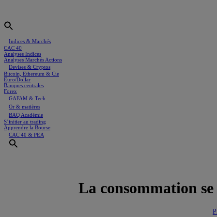
Menu
Indices & Marchés
CAC 40
Analyses Indices
Analyses Marchés Actions
Devises & Cryptos
Bitcoin, Ethereum & Cie
Euro/Dollar
Banques centrales
Forex
GAFAM & Tech
Or & matières
BAQ Académie
S’initier au trading
Apprendre la Bourse
CAC 40 & PEA
La consommation se 
P