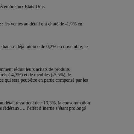
écembre aux Etats-Unis
le : les ventes au détail ont chuté de -1,9% en
ne hausse déjà minime de 0,2% en novembre, le
ment réduit leurs achats de produits
urels (-4,3%) et de meubles (-5,5%), le
e qui sera peut-être en partie compensé par les
au détail ressortent de +19,3%, la consommation
s fédéraux…. l’effet d’inertie s’étant prolongé