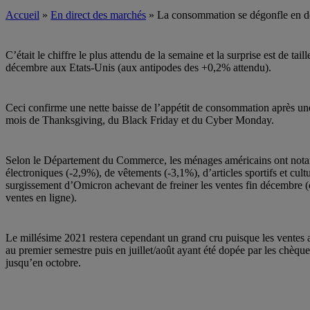
Accueil
»
En direct des marchés
»
La consommation se dégonfle en d
C’était le chiffre le plus attendu de la semaine et la surprise est de tail
décembre aux Etats-Unis (aux antipodes des +0,2% attendu).
Ceci confirme une nette baisse de l’appétit de consommation après u
mois de Thanksgiving, du Black Friday et du Cyber Monday.
Selon le Département du Commerce, les ménages américains ont notam
électroniques (-2,9%), de vêtements (-3,1%), d’articles sportifs et cult
surgissement d’Omicron achevant de freiner les ventes fin décembre (c
ventes en ligne).
Le millésime 2021 restera cependant un grand cru puisque les ventes 
au premier semestre puis en juillet/août ayant été dopée par les chèque
jusqu’en octobre.