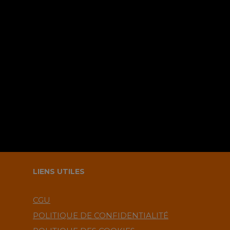
Sauvegarder mes infos sur le
navigateur pour le prochain
commentaire ?.
LIENS UTILES
CGU
POLITIQUE DE CONFIDENTIALITÉ