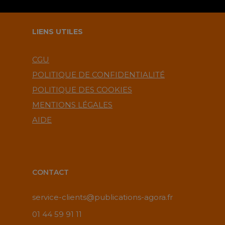
LIENS UTILES
CGU
POLITIQUE DE CONFIDENTIALITÉ
POLITIQUE DES COOKIES
MENTIONS LÉGALES
AIDE
CONTACT
service-clients@publications-agora.fr
01 44 59 91 11