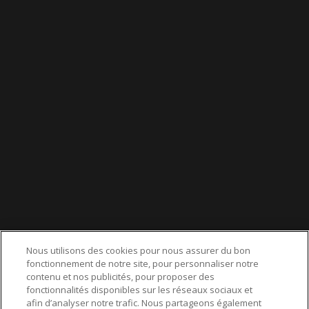
LIENS UTILES
CGU
POLITIQUE DE CONFIDENTIALITÉ
POLITIQUE DES COOKIES
MENTIONS LÉGALES
AIDE
CONTACT
service-clients@publications-agora.fr
01 44 59 91 11
Du Lundi au Vendredi, 9h-13h et 14h-17h
Nous utilisons des cookies pour nous assurer du bon
136 Rue Saint-Denis 75002 PARIS
fonctionnement de notre site, pour personnaliser notre
contenu et nos publicités, pour proposer des
fonctionnalités disponibles sur les réseaux sociaux et
afin d’analyser notre trafic. Nous partageons également