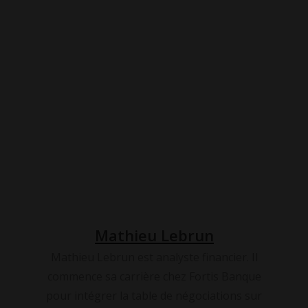
Cygne-Noir
Dow Jones Industrial Average
Faillite Silicon Valley Bank
Mathieu Lebrun
Mathieu Lebrun est analyste financier. Il
commence sa carrière chez Fortis Banque
pour intégrer la table de négociations sur