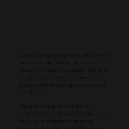
En effet, alors que Jerome Powell venait de faire
une allocution plus
hawkish
que prévu, ce
mouvement m’avait marqué puisqu’il avait alors
été catalysé par les premières baisses des
grosses valeurs bancaires type Goldman Sachs
et JP Morgan.
Etrange car, dans le même temps, les
rendements des taux longs US repartaient à la
hausse. Or, normalement, la hausse des
rendements obligataires est plutôt une bonne