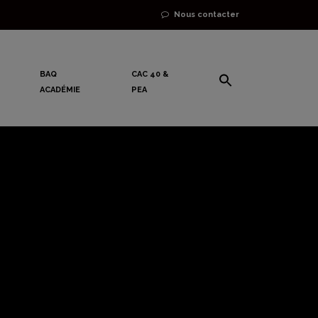
Nous contacter
BAQ
CAC 40 &
ACADÉMIE
PEA
ue les