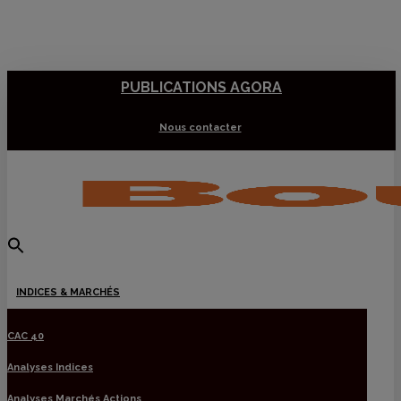
Skip
to
main
PUBLICATIONS AGORA
content
Nous contacter
Menu
INDICES & MARCHÉS
CAC 40
Analyses Indices
Analyses Marchés Actions