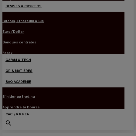
DEVISES & CRYPTOS
Bitcoin, Ethereum & Cie
Euro/Dollar
Banques centrales
Forex
GAFAM & TECH
OR & MATIÈRES
BAQ ACADÉMIE
S’initier au trading
Apprendre la Bourse
CAC 40 & PEA