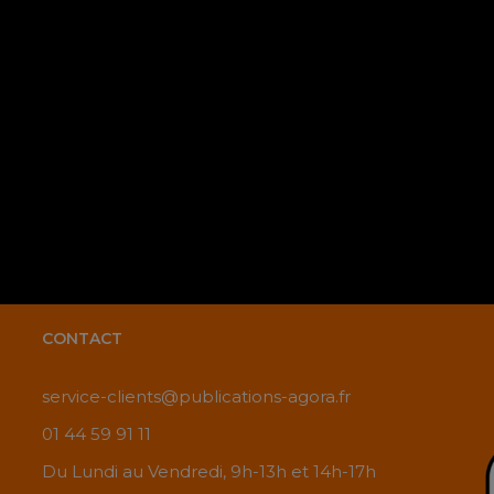
comm
CONTACT
service-clients@publications-agora.fr
01 44 59 91 11
Du Lundi au Vendredi, 9h-13h et 14h-17h