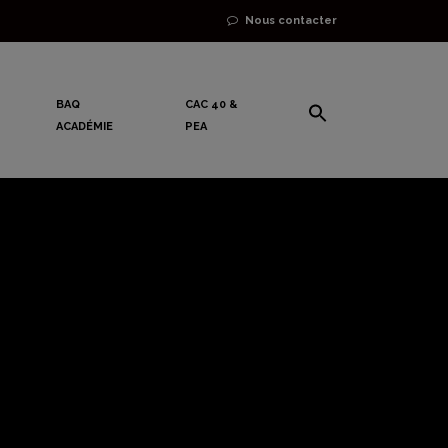
Nous contacter
BAQ
CAC 40 &
ACADÉMIE
PEA
 euphorie
 début du