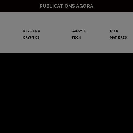
PUBLICATIONS AGORA
DEVISES &
GAFAM &
OR &
CRYPTOS
TECH
MATIÈRES
s-Unis en pleine
urelle depuis le
conflit ukrainien