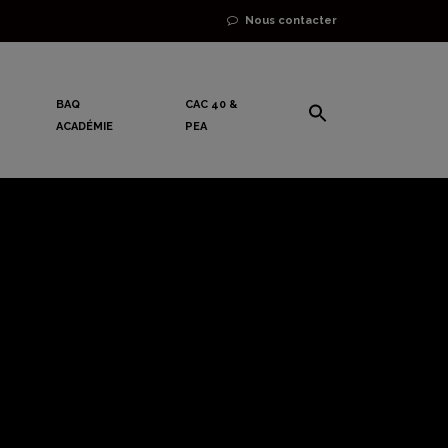
Nous contacter
BAQ
CAC 40 &
ACADÉMIE
PEA
mporter du
d la même
nger !