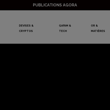
PUBLICATIONS AGORA
DEVISES &
GAFAM &
OR &
CRYPTOS
TECH
MATIÈRES
-Unis cessent d’i
russe, Shell pren
ion. Attention, da