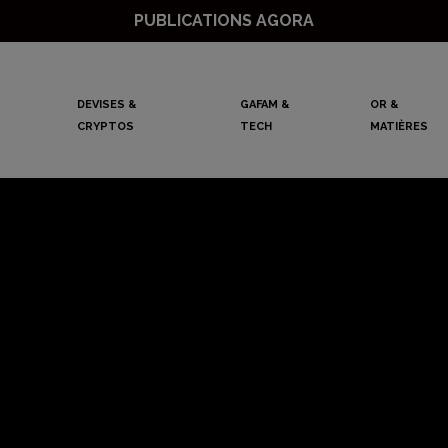
PUBLICATIONS AGORA
DEVISES &
GAFAM &
OR &
CRYPTOS
TECH
MATIÈRES
-Unis cessent d’i
russe, Shell pren
ion. Attention, da