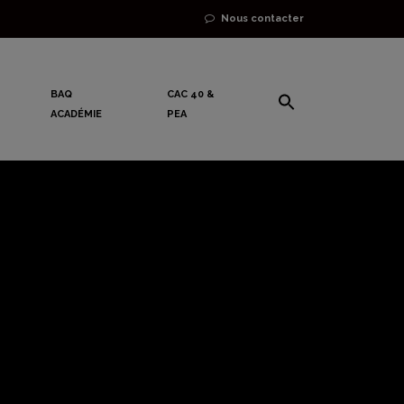
Nous contacter
BAQ
CAC 40 &
ACADÉMIE
PEA
mporter du
d la même
nger !