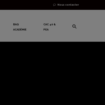
Nous contacter
BAQ
CAC 40 &
ACADÉMIE
PEA
us des « 3
et de « 4