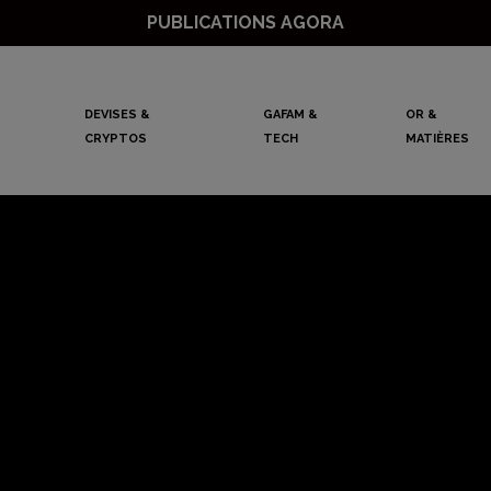
PUBLICATIONS AGORA
DEVISES &
GAFAM &
OR &
CRYPTOS
TECH
MATIÈRES
xx50 au rendez-vo
s » avec un bouqu
000 » à la main