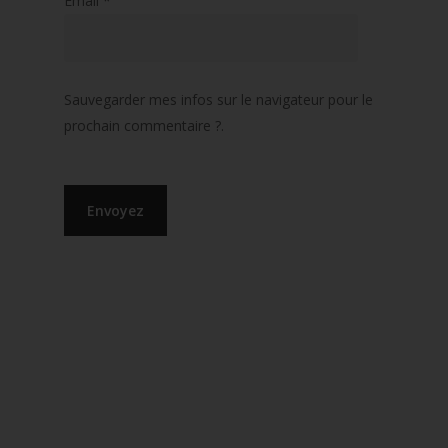
Email
*
Sauvegarder mes infos sur le navigateur pour le
prochain commentaire ?.
LIENS UTILES
CGU
POLITIQUE DE CONFIDENTIALITÉ
POLITIQUE DES COOKIES