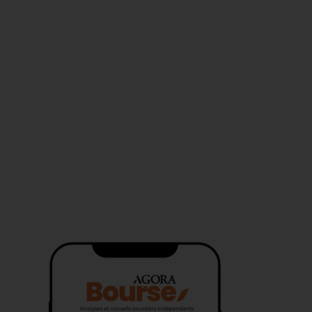
MENTIONS LÉGALES
AIDE
CONTACT
service-clients@publications-agora.fr
01 44 59 91 11
Du Lundi au Vendredi, 9h-13h et 14h-17h
136 Rue Saint-Denis 75002 PARIS