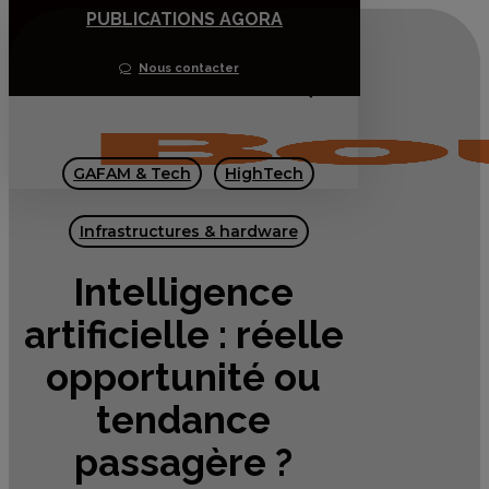
PUBLICATIONS AGORA
Skip
to
Nous contacter
main
Menu
content
GAFAM & Tech
HighTech
Infrastructures & hardware
Intelligence
artificielle : réelle
opportunité ou
tendance
passagère ?