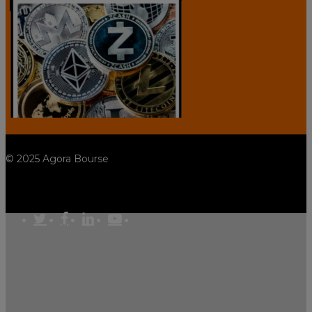
© 2025 Agora Bourse
spotify
twitter
facebook
linkedin
youtube