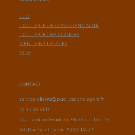
CGU
POLITIQUE DE CONFIDENTIALITÉ
POLITIQUE DES COOKIES
MENTIONS LÉGALES
AIDE
CONTACT
service-clients@publications-agora.fr
01 44 59 91 11
Du Lundi au Vendredi, 9h-13h et 14h-17h
136 Rue Saint-Denis 75002 PARIS