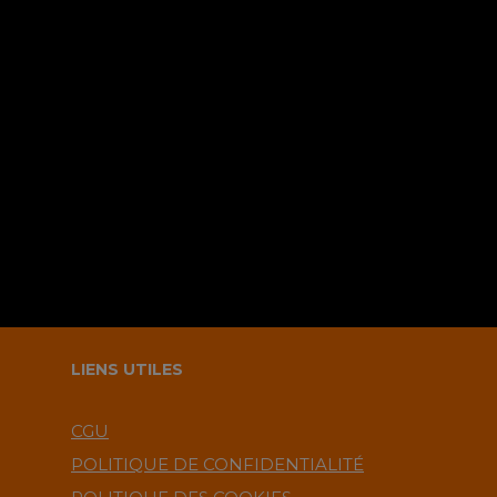
Sauvegarder mes infos sur le
navigateur pour le prochain
commentaire ?.
LIENS UTILES
CGU
POLITIQUE DE CONFIDENTIALITÉ