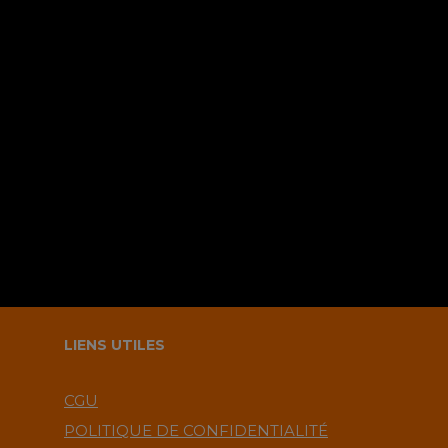
Sauvegarder mes infos sur le
navigateur pour le prochain
commentaire ?.
LIENS UTILES
CGU
POLITIQUE DE CONFIDENTIALITÉ