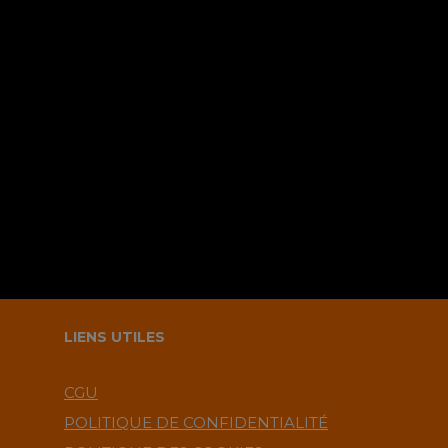
Sauvegarder mes infos sur le
navigateur pour le prochain
commentaire ?.
LIENS UTILES
CGU
POLITIQUE DE CONFIDENTIALITÉ