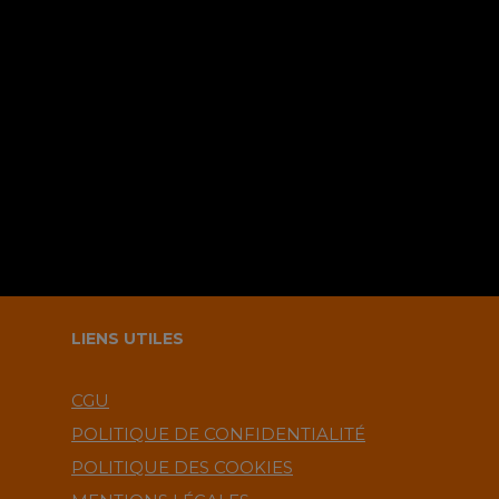
Sauvegarder mes infos sur le
navigateur pour le prochain
commentaire ?.
LIENS UTILES
CGU
POLITIQUE DE CONFIDENTIALITÉ
POLITIQUE DES COOKIES