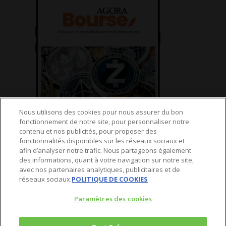
Nous utilisons des cookies pour nous assurer du bon
fonctionnement de notre site, pour personnaliser notre
contenu et nos publicités, pour proposer des
fonctionnalités disponibles sur les réseaux sociaux et
© 2025 Agora Bourse
afin d’analyser notre trafic. Nous partageons également
des informations, quant à votre navigation sur notre site,
twitter
avec nos partenaires analytiques, publicitaires et de
réseaux sociaux.
POLITIQUE DE COOKIES
facebook
linkedin
Paramètres des cookies
youtube
spotify