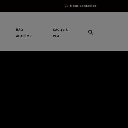
Nous contacter
BAQ
CAC 40 &
ACADÉMIE
PEA
 gains trop
ux ?