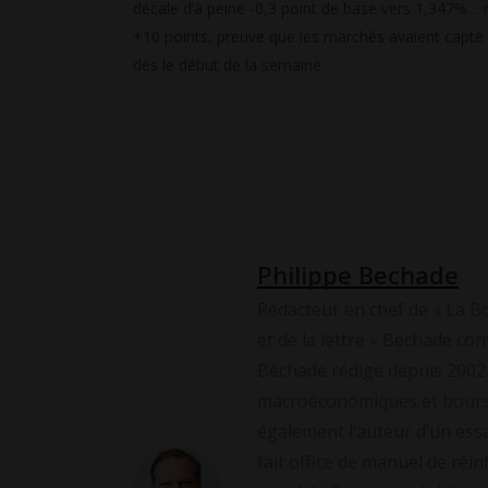
décale d’à peine -0,3 point de base vers 1,347%… 
+10 points, preuve que les marchés avaient capté
dès le début de la semaine.
Philippe Bechade
Rédacteur en chef de « La B
et de la lettre « Béchade conf
Béchade rédige depuis 2002
macroéconomiques et boursiè
également l’auteur d’un essa
fait office de manuel de réi