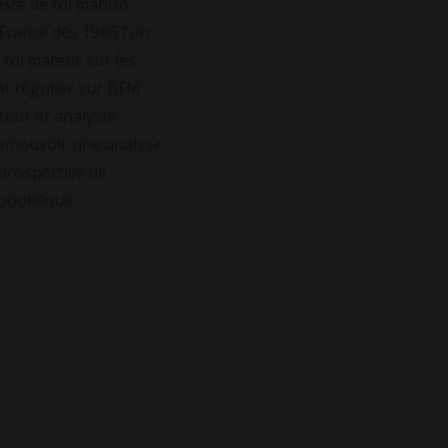
iste de formation,
 France dès 1986 l’un
 formateur sur les
t régulier sur BFM
teur et analyste
promouvoir une analyse
prospective de
opolitique.