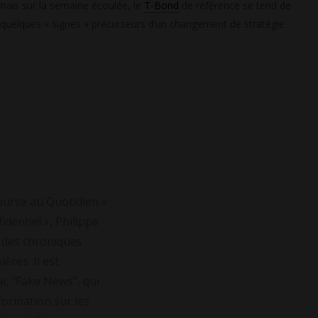
mais sur la semaine écoulée, le
T-Bond
de référence se tend de
 quelques « signes » précurseurs d’un changement de stratégie
ourse au Quotidien »
identiel », Philippe
 des chroniques
res. Il est
i, "Fake News", qui
nformation sur les