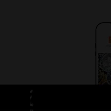
CONTACT
service-clients@publications-agora.fr
01 44 59 91 11
Du Lundi au Vendredi, 9h-13h et 14h-17h
136 Rue Saint-Denis 75002 PARIS
twitter
facebook
linkedin
youtube