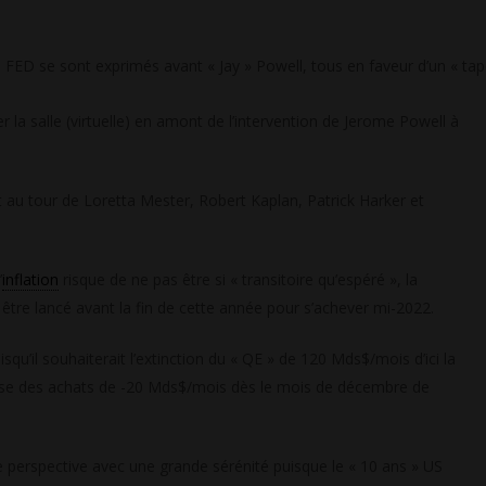
FED se sont exprimés avant « Jay » Powell, tous en faveur d’un « tap
a salle (virtuelle) en amont de l’intervention de Jerome Powell à
t au tour de Loretta Mester, Robert Kaplan, Patrick Harker et
’
inflation
risque de ne pas être si « transitoire qu’espéré », la
t être lancé avant la fin de cette année pour s’achever mi-2022.
qu’il souhaiterait l’extinction du « QE » de 120 Mds$/mois d’ici la
isse des achats de -20 Mds$/mois dès le mois de décembre de
 perspective avec une grande sérénité puisque le « 10 ans » US