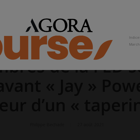
Indice
March
bres de la FED s
vant « Jay » Powe
eur d’un « taperi
Philippe Bechade
27 août 2021