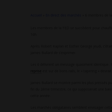
Accueil
»
En direct des marchés
»
6 membres de la 
Les membres de la FED se succèdent pour chauffer l
16h.
Après Robert Kaplan et Esther George jeudi, c’étai
James Bullard de s’exprimer.
Les 6 délivrent un message quasiment identique : l
reprise
est sur de bons rails, le « tapering » devrai
James Bullard se montre parmi les plus pressés puis
fin du 2ème trimestre, ce qui supposerait une ba
cette année.
Les marchés obligataires semblent envisager cette