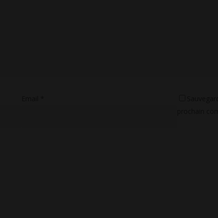
Email
*
Sauvegard
prochain com