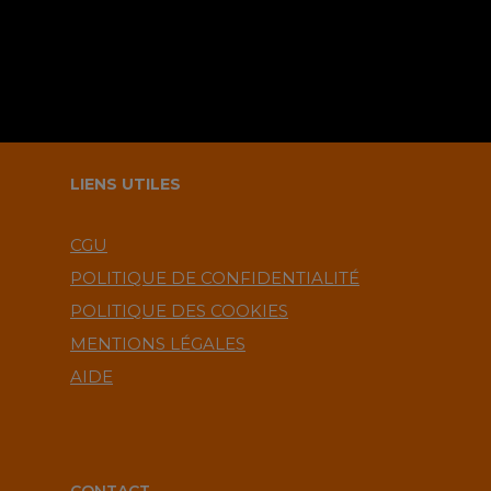
LIENS UTILES
CGU
POLITIQUE DE CONFIDENTIALITÉ
POLITIQUE DES COOKIES
MENTIONS LÉGALES
AIDE