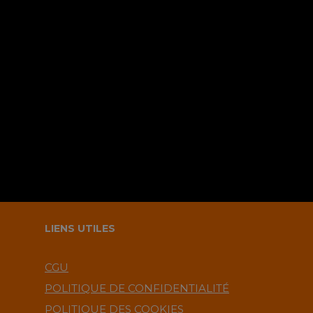
Sauvegarder mes infos sur le
navigateur pour le prochain
commentaire ?.
LIENS UTILES
CGU
POLITIQUE DE CONFIDENTIALITÉ
POLITIQUE DES COOKIES