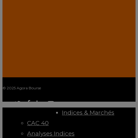
© 2025 Agora Bourse
spotify
twitter
facebook
linkedin
youtube
Close
Indices & Marchés
Menu
CAC 40
Analyses Indices