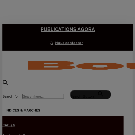
Skip
to
main
PUBLICATIONS AGORA
content
Nous contacter
Search for:
Search Button
Menu
INDICES & MARCHÉS
CAC 40