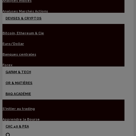
Analyses Indices
Analyses Marchés Actions
DEVISES & CRYPTOS
Bitcoin, Ethereum & Cie
Euro/Dollar
Banques centrales
Forex
GAFAM & TECH
OR & MATIÈRES
BAQ ACADÉMIE
S’initier au trading
Apprendre la Bourse
CAC 40 & PEA