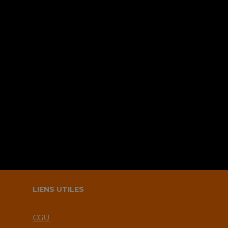
Sauvegarder mes infos sur le
navigateur pour le prochain
commentaire ?.
LIENS UTILES
CGU