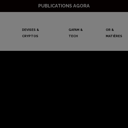
PUBLICATIONS AGORA
DEVISES &
GAFAM &
OR &
CRYPTOS
TECH
MATIÈRES
n « récup » et p
n après le mauva
Philippe Bechade
3 septembre 2021