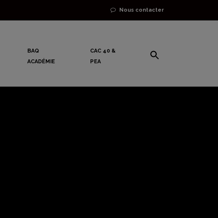
Nous contacter
BAQ
CAC 40 &
ACADÉMIE
PEA
ropagande
is « NFP »