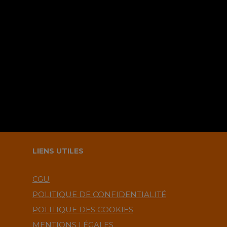
Sauvegarder mes infos sur le
navigateur pour le prochain
commentaire ?.
LIENS UTILES
CGU
POLITIQUE DE CONFIDENTIALITÉ
POLITIQUE DES COOKIES
MENTIONS LÉGALES