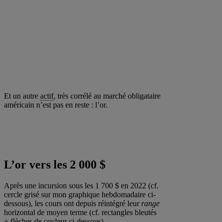
Et un autre
actif
, très corrélé au marché obligataire
américain n’est pas en reste : l’or.
L’or vers les 2 000 $
Après une incursion sous les 1 700 $ en 2022 (cf.
cercle grisé sur mon graphique hebdomadaire ci-
dessous), les cours ont depuis réintégré leur
range
horizontal de moyen terme (cf. rectangles bleutés
+ flèches de couleur ci-dessous).