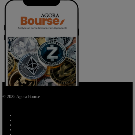
© 2025 Agora Bourse
twitter
facebook
linkedin
youtube
spotify