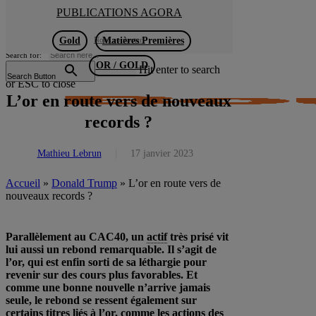
Skip
PUBLICATIONS AGORA
to
main
Gold
Nous contacter
Matières Premières
content
Search for:
Menu
OR / GOLD
Hit enter to search
Search Button
or ESC to close
Close
L’or en route vers de nouveaux
Search
records ?
Mathieu Lebrun
17 janvier 2023
Accueil
»
Donald Trump
»
L’or en route vers de
nouveaux records ?
Parallèlement au CAC40, un
actif
très prisé vit
lui aussi un rebond remarquable. Il s’agit de
l’or, qui est enfin sorti de sa léthargie pour
revenir sur des cours plus favorables. Et
comme une bonne nouvelle n’arrive jamais
seule, le rebond se ressent également sur
certains titres liés à l’or, comme les actions des