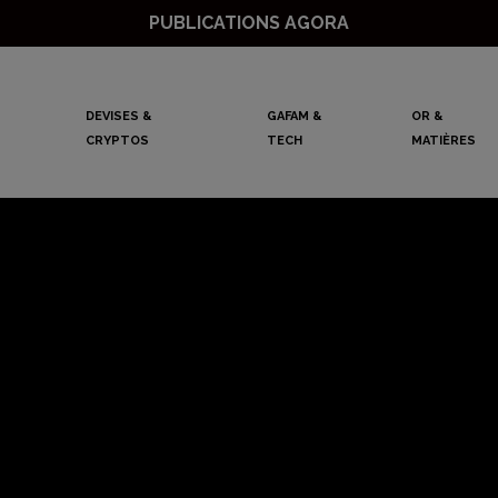
PUBLICATIONS AGORA
DEVISES &
GAFAM &
OR &
CRYPTOS
TECH
MATIÈRES
le : l’heure du re
Mathieu Lebrun
30 juin 2026