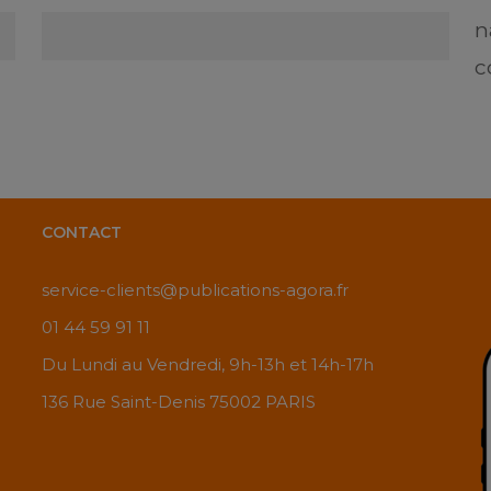
n
c
CONTACT
service-clients@publications-agora.fr
01 44 59 91 11
Du Lundi au Vendredi, 9h-13h et 14h-17h
136 Rue Saint-Denis 75002 PARIS