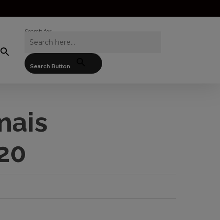
Search for:
Search Button
mais
020