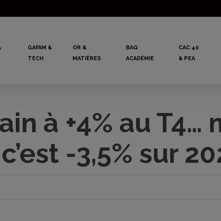
&
GAFAM &
OR &
BAQ
CAC 40
TECH
MATIÈRES
ACADÉMIE
& PEA
ain à +4% au T4… 
c’est -3,5% sur 2