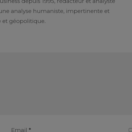
usiness depuis 1995, rédacteur et analyste
r une analyse humaniste, impertinente et
 et géopolitique.
Email
*