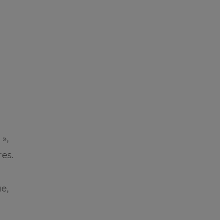
»,
es.
e,