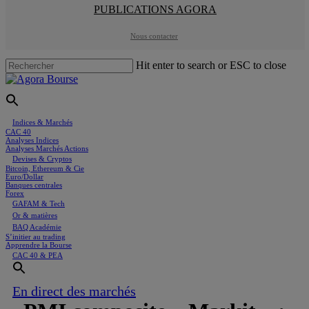
PUBLICATIONS AGORA
Skip
to
main
Nous contacter
content
Hit enter to search or ESC to close
Close
Search
Menu
Indices & Marchés
CAC 40
Analyses Indices
Analyses Marchés Actions
Devises & Cryptos
Bitcoin, Ethereum & Cie
Euro/Dollar
Banques centrales
Forex
GAFAM & Tech
Or & matières
BAQ Académie
S’initier au trading
Apprendre la Bourse
CAC 40 & PEA
En direct des marchés