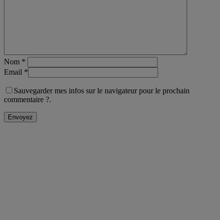
Nom
*
Email
*
Sauvegarder mes infos sur le navigateur pour le prochain
commentaire ?.
LIENS UTILES
CGU
POLITIQUE DE CONFIDENTIALITÉ
POLITIQUE DES COOKIES