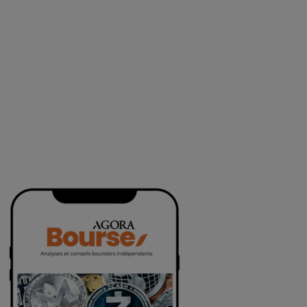
MENTIONS LÉGALES
AIDE
CONTACT
service-clients@publications-agora.fr
01 44 59 91 11
Du Lundi au Vendredi, 9h-13h et 14h-17h
136 Rue Saint-Denis 75002 PARIS