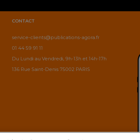
CONTACT
service-clients@publications-agora.fr
01 44 59 91 11
Du Lundi au Vendredi, 9h-13h et 14h-17h
136 Rue Saint-Denis 75002 PARIS