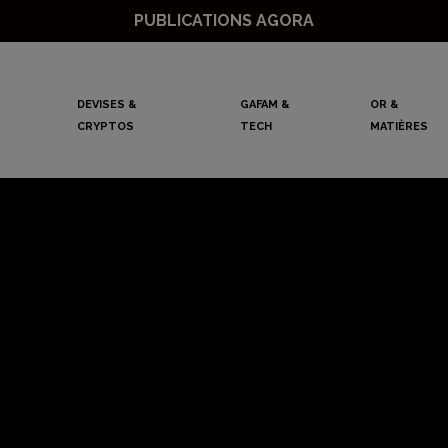
PUBLICATIONS AGORA
DEVISES &
GAFAM &
OR &
CRYPTOS
TECH
MATIÈRES
 économie, cannab
r… l’Allemagne au
l’actualité ce 24/1