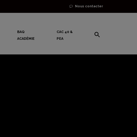
Nous contacter
BAQ
CAC 40 &
ACADÉMIE
PEA
is, trading
 cœur de
1