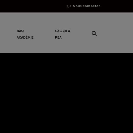
Nous contacter
BAQ
CAC 40 &
ACADÉMIE
PEA
 du FMI qui
ons à la