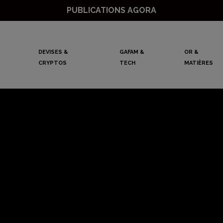
PUBLICATIONS AGORA
DEVISES &
GAFAM &
OR &
CRYPTOS
TECH
MATIÈRES
ions « rose vif »
toutes ses prévisi
hausse