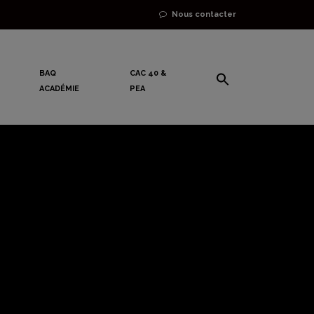
Nous contacter
BAQ
CAC 40 &
ACADÉMIE
PEA
ll Street
dit de 50%