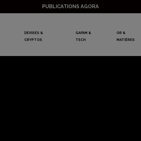
PUBLICATIONS AGORA
DEVISES &
GAFAM &
OR &
CRYPTOS
TECH
MATIÈRES
lourd repli de Wa
 mois, le VIX bon
Philippe Bechade
26 novembre 2021