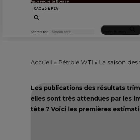
Apprendre la Bourse
CAC 40 & PEA
Search for:
Search Button
Accueil
»
Pétrole WTI
»
La saison des 
Les publications des résultats trim
elles sont très attendues par les i
tête ? Voici les premières estimat