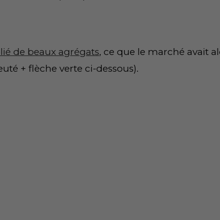
lié de beaux agrégats
, ce que le marché avait al
euté + flèche verte ci-dessous).
été au rendez-vous fin janvier (une bonne réacti
, elle constituait rétroactivement une zone de
t
 la baisse n’a cessé de suivre).