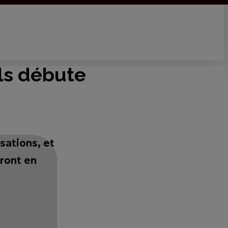
els débute
sations, et
iront en