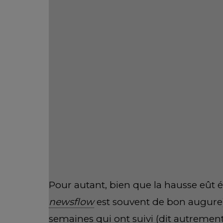
Entre temps les aléas ont bien sûr été
surtout la hausse des matières premiè
relèvement de prix
pour contrer la h
évolutions et perspectives sont atten
Et donc, pour en revenir à l’aspect 
l’intervalle (sur la période, notre indi
l’absence de bon « comportement bour
répéter. Eventualité qui a mes faveur
big caps
publications de résultat