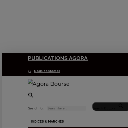
Skip
to
main
content
PUBLICATIONS AGORA
Nous contacter
Search for:
Search Button
Menu
INDICES & MARCHÉS