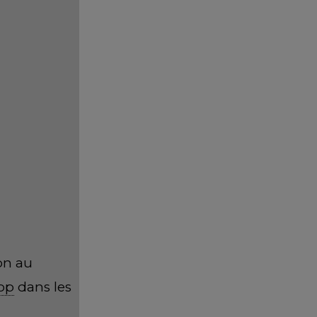
 Russie mais
cé un
r
), les
CAC40 dans
de voir si
e va pas se