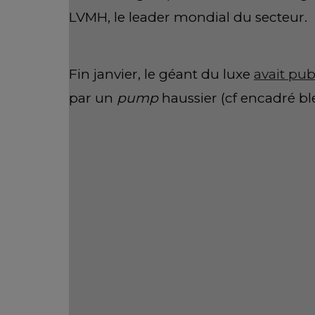
LVMH, le leader mondial du secteur.
Fin janvier, le géant du luxe
avait pub
par un
pump
haussier (cf encadré bl
Pour autant, bien que la hausse eût 
newsflow
est souvent de bon augure)
semaines qui ont suivi (dit autrement,