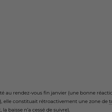
 nombreux, entre le conflit entre l’Ukraine et la
res. Et si
à la mi-février, le groupe avait annon
ausse de ses coûts de production (
pricing powe
dues.
graphique, même si le
titre
avait surperformé le 
ce avait nettement plus trébuché), l’enjeu va être 
sier » malgré les bons chiffres de fin janvier n
s…
s
résultats trimestriels