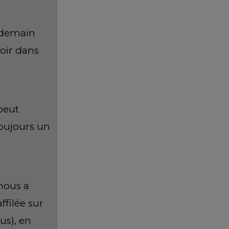
 demain
oir dans
 peut
toujours un
 nous a
filée sur
us), en