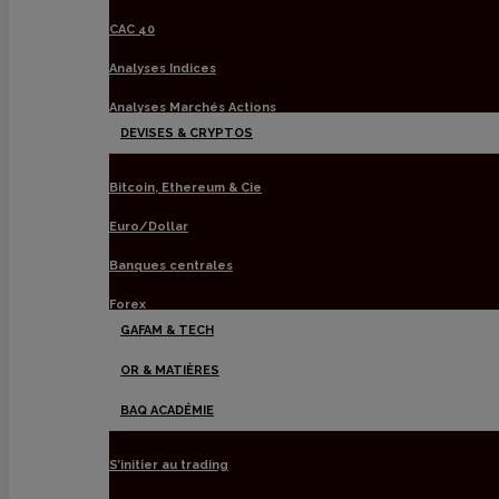
CAC 40
Analyses Indices
Analyses Marchés Actions
DEVISES & CRYPTOS
Bitcoin, Ethereum & Cie
Euro/Dollar
Banques centrales
Forex
GAFAM & TECH
OR & MATIÈRES
BAQ ACADÉMIE
S’initier au trading