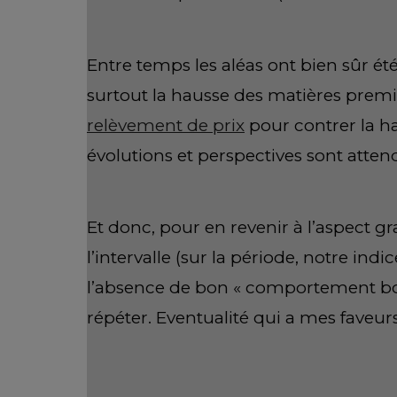
Mathieu Lebrun
Mathieu Lebrun est analyste 
carrière chez Fortis Banque p
négociations sur devises au s
groupe Natexis Banques Popul
cabinet de conseil sur produi
technique et obtient son di
délivré par la STA (Society of
près de 10 ans, il s'est forgé 
marchés financiers. En juin 20
service de trading simple et e
ses abonnés, il combine à mer
différentes classes d'actifs et
le meilleur. Vous pouvez ains
simplicité, en exploitant des o