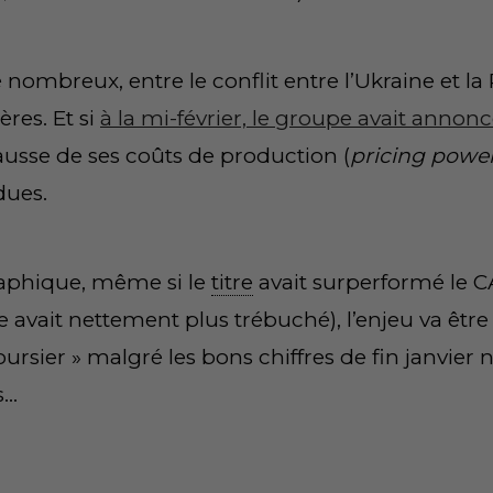
financier. Il commence sa
our intégrer la table de
ein de la salle des marchés du
aires. En 2004, il intègre un
ts dérivés en tant qu'analyste
plôme d'Analyste Technique
 Technical Analysis). Depuis
une solide expérience sur les
13, il décide de créer un
fficace : Agora Trading. Pour
veille sa lecture des
 leur corrélation pour en tirer
i vous positionner en toute
utils de trading ultra-efficaces,