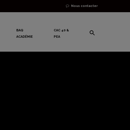
Nous contacter
BAQ
CAC 40 &
ACADÉMIE
PEA
plosé les
istes en
Unis