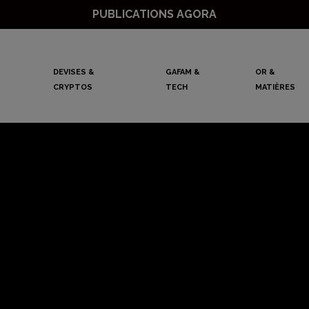
PUBLICATIONS AGORA
DEVISES &
GAFAM &
OR &
CRYPTOS
TECH
MATIÈRES
ur immobilier a ex
ics les plus optim
embre aux Etats-