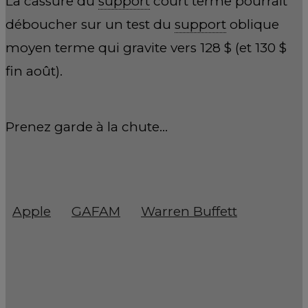
La cassure du
support
court terme pourrait
déboucher sur un test du
support
oblique
moyen terme qui gravite vers 128 $ (et 130 $
fin août).
Prenez garde à la chute…
Apple
GAFAM
Warren Buffett