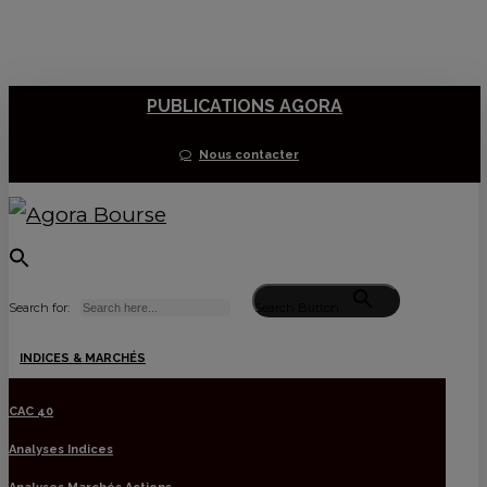
Skip
to
main
PUBLICATIONS AGORA
content
Nous contacter
Search for:
Search Button
Menu
INDICES & MARCHÉS
CAC 40
Analyses Indices