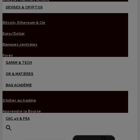
Analyses Marchés Actions
DEVISES & CRYPTOS
Bitcoin, Ethereum & Cie
Euro/Dollar
Banques centrales
Forex
GAFAM & TECH
OR & MATIÈRES
BAQ ACADÉMIE
S’initier au trading
Apprendre la Bourse
CAC 40 & PEA